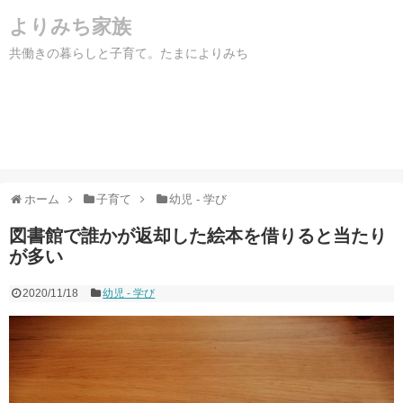
よりみち家族
共働きの暮らしと子育て。たまによりみち
ホーム
子育て
幼児 - 学び
図書館で誰かが返却した絵本を借りると当たり
が多い
2020/11/18
幼児 - 学び