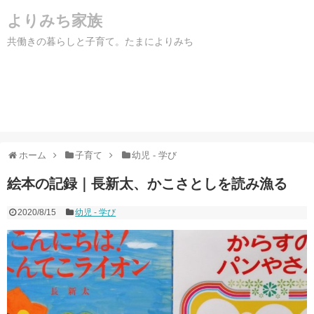
よりみち家族
共働きの暮らしと子育て。たまによりみち
ホーム
子育て
幼児 - 学び
絵本の記録｜長新太、かこさとしを読み漁る
2020/8/15
幼児 - 学び