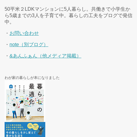
50平米２LDKマンションに5人暮らし。共働きで小学生か
ら5歳までの3人を子育て中。暮らしの工夫をブログで発信
中。
・
お問い合わせ
・
note（別ブログ）
・
&あんふぁん（他メディア掲載）
わが家の暮らしが本になりました