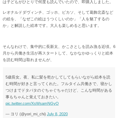
は子どもがひとりで何度も読んでいたので、即購入しました。
レオナルドダヴィンチ、ゴッホ、ピカソ、そして葛飾北斎など
の絵を、「なぜこの絵はうつくしいのか」「人を魅了するの
か」と解説した絵本です。大人も楽しめると思います。
そんなわけで、集中的に長新太、かこさとしを読み漁る近頃。6
月から共働き生活が再スタートして、なかなかゆっくりと絵本
を読む時間は取れませんが、
5歳長女。夜、私に髪を乾かしてしてもらいながら絵本を読
む時間が好きと言ってくれた。フルタイム共働きで、寝かし
つけまでドタバタのぐちゃぐちゃだけど、こんな時間がある
事もちゃんと覚えておきたい。
pic.twitter.com/XsWsamNGyO
— ヨリ (@yori_mi_chi)
July 8, 2020