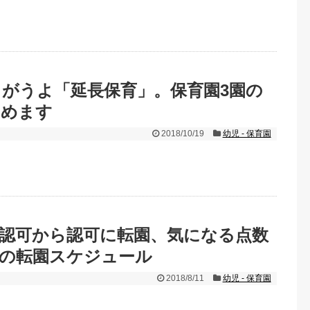
がうよ「延長保育」。保育園3園の
とめます
2018/10/19
幼児 - 保育園
認可から認可に転園、気になる点数
中の転園スケジュール
2018/8/11
幼児 - 保育園