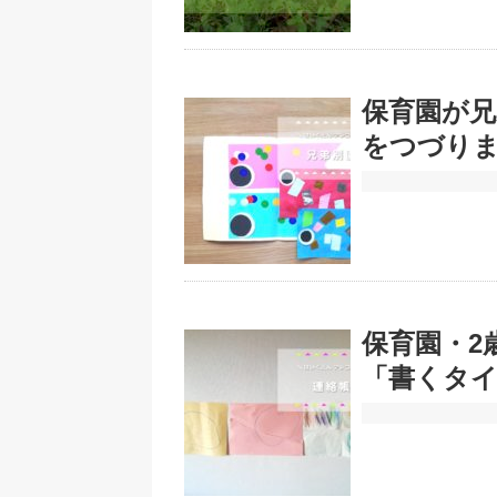
保育園が兄
をつづり
保育園・2
「書くタ