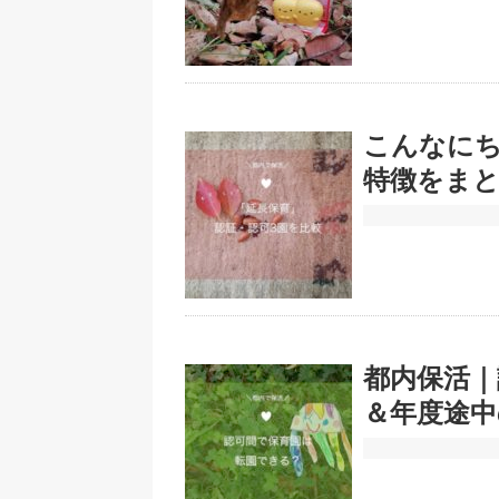
こんなにち
特徴をま
都内保活｜
＆年度途