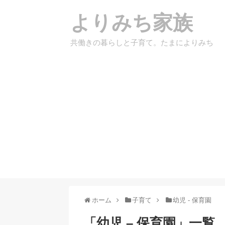
よりみち家族
共働きの暮らしと子育て。たまによりみち
ホーム
子育て
幼児 - 保育園
「
幼児 – 保育園
」
一覧