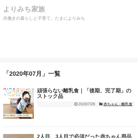
よりみち家族
共働きの暮らしと子育て。たまによりみち
「
2020年07月
」
一覧
頑張らない離乳食｜「後期、完了期」の
ストック品
2020/7/26
赤ちゃん - 離乳食
2人目、3人目で必須だった赤ちゃん用品