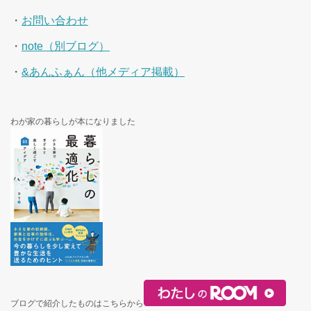
・
お問い合わせ
・
note（別ブログ）
・
&あんふぁん（他メディア掲載）
わが家の暮らしが本になりました
ブログで紹介したものはこちらから