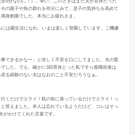
徒歩5分なのに！）。幸い、このときはまだ夫が育休だった
カモの親子や魚の群れを存分にみて、息子の気持ちを高めて
も満身創痍でした。本当にお疲れさま。
ろには園生活になれ、いまは楽しく登園しています。ご機嫌
仕事できるかなー」と珍しく不安を口にしてました。夫の緊
外でした。でも、確かに3回育休とった私ですら復職前後は
へ戻る経験のない夫はなおのこと不安だろうなぁ。
に行くだけでエライ！机の前に座っているだけでエライ！っ
」と答えました。本人は忘れているようだけど、コレはそっ
夫がかけてくれた言葉です。