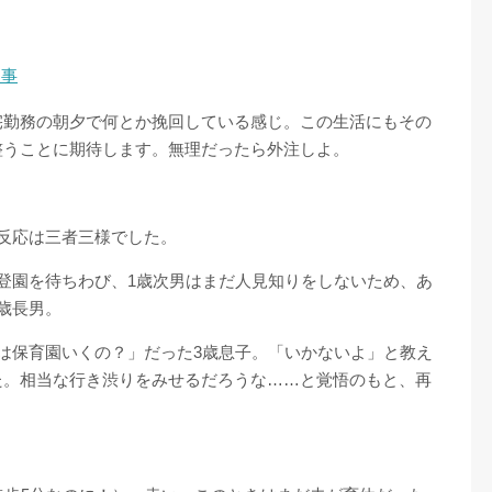
、
家事
宅勤務の朝夕で何とか挽回している感じ。この生活にもその
整うことに期待します。無理だったら外注しよ。
反応は三者三様でした。
登園を待ちわび、1歳次男はまだ人見知りをしないため、あ
歳長男。
は保育園いくの？」だった3歳息子。「いかないよ」と教え
た。相当な行き渋りをみせるだろうな……と覚悟のもと、再