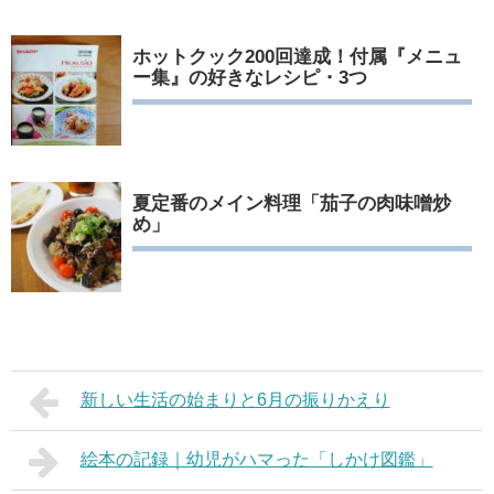
ホットクック200回達成！付属『メニュ
ー集』の好きなレシピ・3つ
夏定番のメイン料理「茄子の肉味噌炒
め」
新しい生活の始まりと6月の振りかえり
絵本の記録｜幼児がハマった「しかけ図鑑」