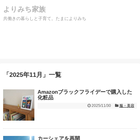
よりみち家族
共働きの暮らしと子育て。たまによりみち
「
2025年11月
」
一覧
Amazonブラックフライデーで購入した
化粧品
2025/11/30
服・美容
カーシェアを再開