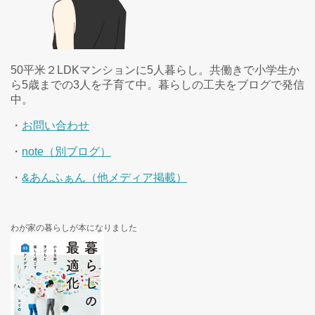
50平米２LDKマンションに5人暮らし。共働きで小学生か
ら5歳までの3人を子育て中。暮らしの工夫をブログで発信
中。
・
お問い合わせ
・
note（別ブログ）
・
&あんふぁん（他メディア掲載）
わが家の暮らしが本になりました