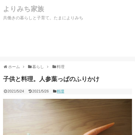
よりみち家族
共働きの暮らしと子育て。たまによりみち
ホーム
暮らし
料理
子供と料理。人参葉っぱのふりかけ
2021/5/24
2021/5/26
料理