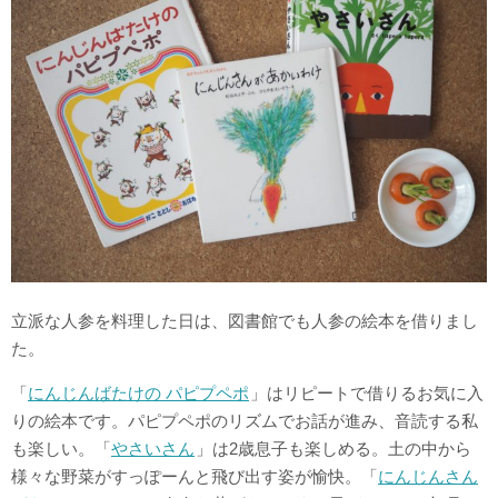
立派な人参を料理した日は、図書館でも人参の絵本を借りまし
た。
「
にんじんばたけの パピプペポ
」はリピートで借りるお気に入
りの絵本です。パピプペポのリズムでお話が進み、音読する私
も楽しい。「
やさいさん
」は2歳息子も楽しめる。土の中から
様々な野菜がすっぽーんと飛び出す姿が愉快。「
にんじんさん