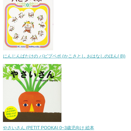
にんじんばたけの パピプペポ (かこさとし おはなしのほん( 8))
やさいさん (PETIT POOKA) 0~3歳児向け 絵本