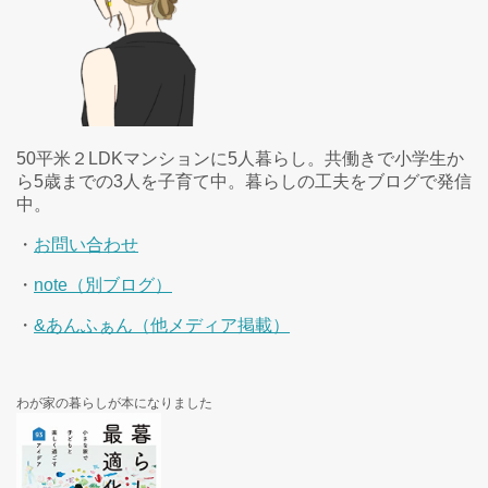
50平米２LDKマンションに5人暮らし。共働きで小学生か
ら5歳までの3人を子育て中。暮らしの工夫をブログで発信
中。
・
お問い合わせ
・
note（別ブログ）
・
&あんふぁん（他メディア掲載）
わが家の暮らしが本になりました