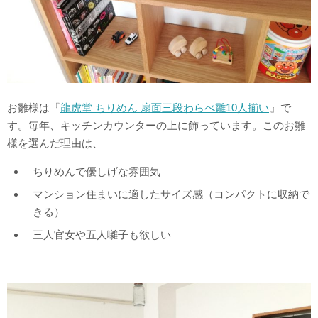
お雛様は『
龍虎堂 ちりめん 扇面三段わらべ雛10人揃い
』で
す。毎年、キッチンカウンターの上に飾っています。このお雛
様を選んだ理由は、
ちりめんで優しげな雰囲気
マンション住まいに適したサイズ感（コンパクトに収納で
きる）
三人官女や五人囃子も欲しい