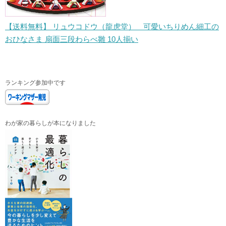
【送料無料】 リュウコドウ（龍虎堂） 可愛いちりめん細工の
おひなさま 扇面三段わらべ雛 10人揃い
ランキング参加中です
わが家の暮らしが本になりました