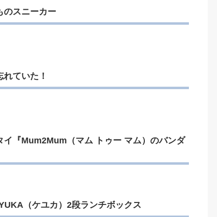
ものスニーカー
忘れていた！
イ『Mum2Mum（マム トゥー マム）のバンダ
YUKA（ケユカ）2段ランチボックス