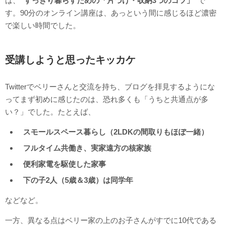
は、
”すっきり暮らすための「片づけ・収納3つのコツ」”
で
す。90分のオンライン講座は、あっという間に感じるほど濃密
で楽しい時間でした。
受講しようと思ったキッカケ
Twitterでベリーさんと交流を持ち、ブログを拝見するようにな
ってまず初めに感じたのは、恐れ多くも「うちと共通点が多
い？」でした。たとえば、
スモールスペース暮らし（2LDKの間取りもほぼ一緒）
フルタイム共働き、実家遠方の核家族
便利家電を駆使した家事
下の子2人（5歳＆3歳）は同学年
などなど。
一方、異なる点はベリー家の上のお子さんがすでに10代である