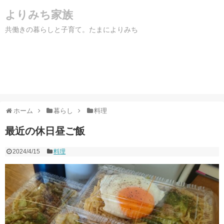
よりみち家族
共働きの暮らしと子育て。たまによりみち
ホーム
暮らし
料理
最近の休日昼ご飯
2024/4/15
料理