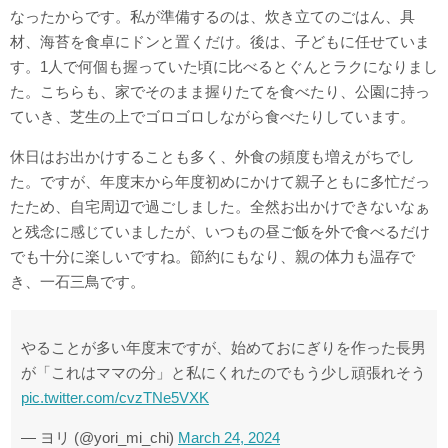
なったからです。私が準備するのは、炊き立てのごはん、具
材、海苔を食卓にドンと置くだけ。後は、子どもに任せていま
す。1人で何個も握っていた頃に比べるとぐんとラクになりまし
た。こちらも、家でそのまま握りたてを食べたり、公園に持っ
ていき、芝生の上でゴロゴロしながら食べたりしています。
休日はお出かけすることも多く、外食の頻度も増えがちでし
た。ですが、年度末から年度初めにかけて親子ともに多忙だっ
たため、自宅周辺で過ごしました。全然お出かけできないなぁ
と残念に感じていましたが、いつもの昼ご飯を外で食べるだけ
でも十分に楽しいですね。節約にもなり、親の体力も温存で
き、一石三鳥です。
やることが多い年度末ですが、始めておにぎりを作った長男
が「これはママの分」と私にくれたのでもう少し頑張れそう
pic.twitter.com/cvzTNe5VXK
— ヨリ (@yori_mi_chi)
March 24, 2024