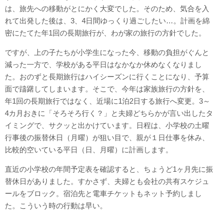
は、旅先への移動がとにかく大変でした。そのため、気合を入
れて出発した後は、3、4日間ゆっくり過ごしたい…。計画を綿
密にたてた年1回の長期旅行が、わが家の旅行の方針でした。
ですが、上の子たちが小学生になった今、移動の負担がぐんと
減った一方で、学校がある平日はなかなか休めなくなりまし
た。おのずと長期旅行はハイシーズンに行くことになり、予算
面で躊躇してしまいます。そこで、今年は家族旅行の方針を、
年1回の長期旅行ではなく、近場に1泊2日する旅行へ変更。3～
4カ月おきに「そろそろ行く？」と夫婦どちらかが言い出したタ
イミングで、サクッと出かけています。日程は、小学校の土曜
行事後の振替休日（月曜）が狙い目で、親が１日仕事を休み、
比較的空いている平日（日、月曜）に計画します。
直近の小学校の年間予定表を確認すると、ちょうど1ヶ月先に振
替休日がありました。すかさず、夫婦とも会社の共有スケジュ
ールをブロック。宿泊先と電車チケットもネット予約しまし
た。こういう時の行動は早い。