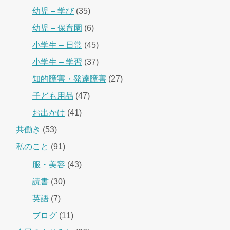
幼児 – 学び
(35)
幼児 – 保育園
(6)
小学生 – 日常
(45)
小学生 – 学習
(37)
知的障害・発達障害
(27)
子ども用品
(47)
お出かけ
(41)
共働き
(53)
私のこと
(91)
服・美容
(43)
読書
(30)
英語
(7)
ブログ
(11)