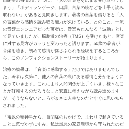
自閉症の特徴のひとつに、「人の言葉をそのまま受け取ってし
まう」「ボディランゲージ、口調、言葉の綾などを上手く読み
取れない」があると見聞きします。著者の言葉を借りると「人
の言葉から感情を読み取る能力が欠けている」とのこと。一流
の音響エンジニアだった著者は、音楽もたんなる「波動」とし
て見ていましたが、脳刺激の治療（TMS）を受けたあと、音楽
に対する見方がガラリと変わったと語ります。50歳の著者が、
音楽を聴き、初めて感情が揺さぶられる経験をするところか
ら、このノンフィクションストーリーが始まります。
治療の効果は、「音楽に感動する」だけではありませんでし
た。著者は次第に、他人の言葉の裏にある感情も分かるように
なっていきます。これにより人間関係が上手くいき、様々なこ
とが好転するのだろうな…と安直に考えながら読み進めます
が、そうならないところがまさに人生なのだとすぐに思い知ら
されました。
「複数の精神科から、自閉症のおかげで、まわりで起きている
ことに気づかずにすみ、私は最悪の家庭環境から守られたのだ