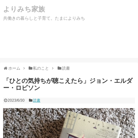
よりみち家族
共働きの暮らしと子育て。たまによりみち
ホーム
私のこと
読書
「ひとの気持ちが聴こえたら」ジョン・エルダ
ー・ロビソン
2023/6/30
読書