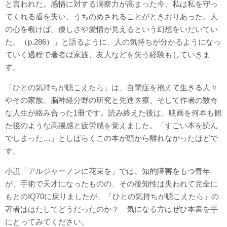
と言われた。感情に対する洞察力が高まった今、私は私を守っ
てくれる盾を失い、うちのめされることがときおりあった。人
の心を覗けば、優しさや愛情が見えるという幻想をいだいてい
た。（p.286）」と語るように、人の気持ちが分かるようになっ
ていく過程で著者は家族、友人などを失う経験もしていきま
す。
「ひとの気持ちが聴こえたら」は、自閉症を抱えて生きる人々
やその家族、脳神経分野の研究と先進医療、そして作者の数奇
な人生が絡み合った1冊です。読み終えた後は、映画を何本も観
た後のような高揚感と疲労感を覚えました。「すごい本を読ん
でしまった…」としばらくこの本が頭から離れなかったほどで
す。
小説「アルジャーノンに花束を」では、知的障害をもつ青年
が、手術で天才になったものの、その後知性は失われて完全に
もとのIQ70に戻りましたが、「ひとの気持ちが聴こえたら」の
著者ははたしてどうだったのか？ 気になる方はぜひ本書を手
にとってみてください。