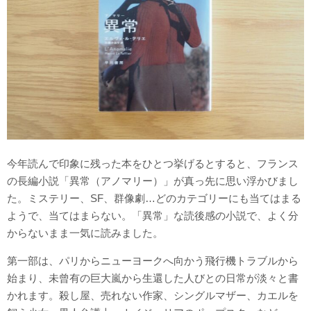
今年読んで印象に残った本をひとつ挙げるとすると、フランス
の長編小説「異常（アノマリー）」が真っ先に思い浮かびまし
た。ミステリー、SF、群像劇…どのカテゴリーにも当てはまる
ようで、当てはまらない。「異常」な読後感の小説で、よく分
からないまま一気に読みました。
第一部は、パリからニューヨークへ向かう飛行機トラブルから
始まり、未曾有の巨大嵐から生還した人びとの日常が淡々と書
かれます。殺し屋、売れない作家、シングルマザー、カエルを