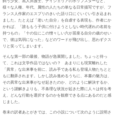
飼う少女、黒人弁護士、ナイジェリアのポップスターなど、
様々な人種、年代、属性の人たちの単なる日常描写ですが、フ
ランス人作家のエスプリのきいた語り口にぐいぐい引き込まれ
ました。たとえば「老いた自分」を自虐する表現も、作者にか
かれば、「誰ももう子供に付けようとしない時代遅れの名前を
持つもの」「十の位にこの憎々しい六が居座る自分の歳のせい
で、彼は気弱になった」などのワードが飛び出し、思わずクス
リと笑ってしまいます。
そんな第一部の最後、物語が急展開しました。ちょっと待っ
て、これは文学作品ではないの？ あまりにも現実離れした
「異常」な出来事を前に、読み手である私も登場人物たちとと
もに翻弄されます。しかし読み進めるうちに、本書の魅力は、
その異常な出来事がなぜ起きたのか、どのように解決するか、
という謎解きよりも、不条理な状況が起きた際に人々は何を考
え、どんな行動を選択するのかを観察できる点にあるのだと感
じました。
巻末の訳者あとがきでは、この小説について次のように説明さ