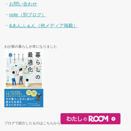
・
お問い合わせ
・
note（別ブログ）
・
&あんふぁん（他メディア掲載）
わが家の暮らしが本になりました
ブログで紹介したものはこちらから