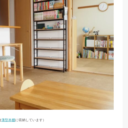
は
薄型本棚
に収納しています）