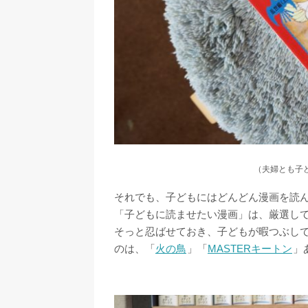
（夫婦とも子
それでも、子どもにはどんどん漫画を読
「子どもに読ませたい漫画」は、厳選し
そっと忍ばせておき、子どもが暇つぶし
のは、「
火の鳥
」「
MASTERキートン
」