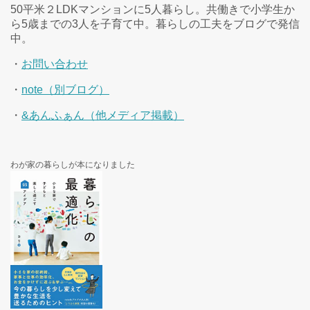
50平米２LDKマンションに5人暮らし。共働きで小学生か
ら5歳までの3人を子育て中。暮らしの工夫をブログで発信
中。
・
お問い合わせ
・
note（別ブログ）
・
&あんふぁん（他メディア掲載）
わが家の暮らしが本になりました