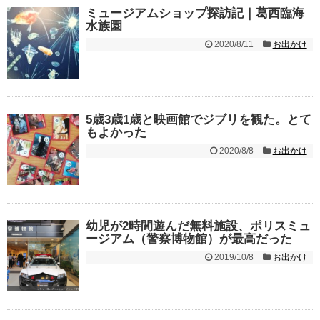
ミュージアムショップ探訪記｜葛西臨海
水族園
2020/8/11
お出かけ
5歳3歳1歳と映画館でジブリを観た。とて
もよかった
2020/8/8
お出かけ
幼児が2時間遊んだ無料施設、ポリスミュ
ージアム（警察博物館）が最高だった
2019/10/8
お出かけ