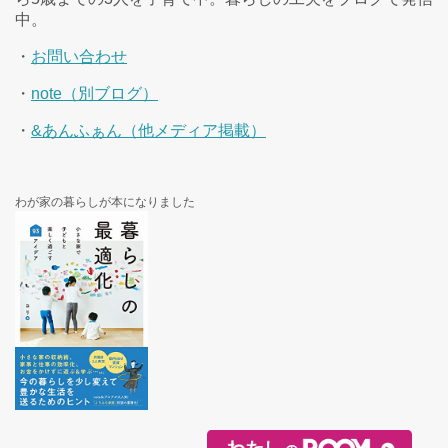
中。
・
お問い合わせ
・
note（別ブログ）
・
&あんふぁん（他メディア掲載）
わが家の暮らしが本になりました