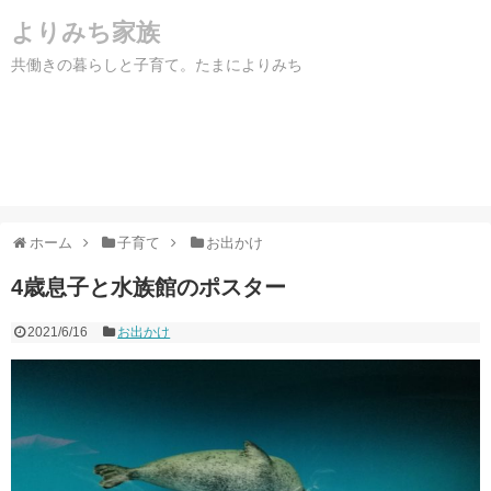
よりみち家族
共働きの暮らしと子育て。たまによりみち
ホーム
子育て
お出かけ
4歳息子と水族館のポスター
2021/6/16
お出かけ