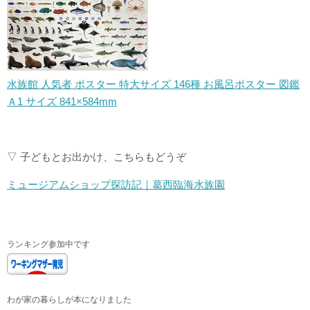
水族館 人気者 ポスター 特大サイズ 146種 お風呂ポスター 図鑑
Ａ1 サイズ 841×584mm
▽ 子どもとお出かけ、こちらもどうぞ
ミュージアムショップ探訪記｜葛西臨海水族園
ランキング参加中です
わが家の暮らしが本になりました