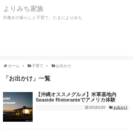
よりみち家族
共働きの暮らしと子育て。たまによりみち
ホーム
子育て
お出かけ
「
お出かけ
」
一覧
【沖縄オススメグルメ】米軍基地内
Seaside Ristoranteでアメリカ体験
2018/1/20
お出かけ