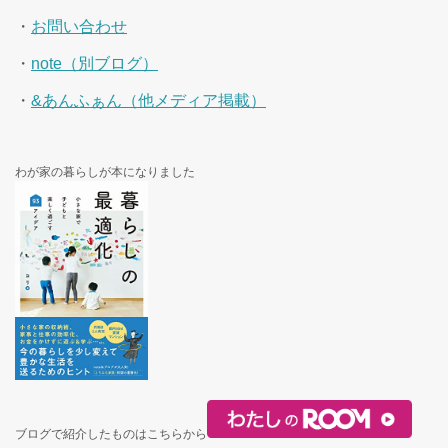
・
お問い合わせ
・
note（別ブログ）
・
&あんふぁん（他メディア掲載）
わが家の暮らしが本になりました
ブログで紹介したものはこちらから