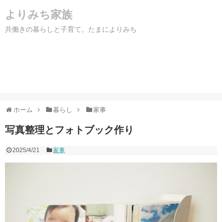
よりみち家族
共働きの暮らしと子育て。たまによりみち
ホーム
暮らし
家事
写真整理とフォトブック作り
2025/4/21
家事