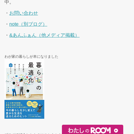
中。
・
お問い合わせ
・
note（別ブログ）
・
&あんふぁん（他メディア掲載）
わが家の暮らしが本になりました