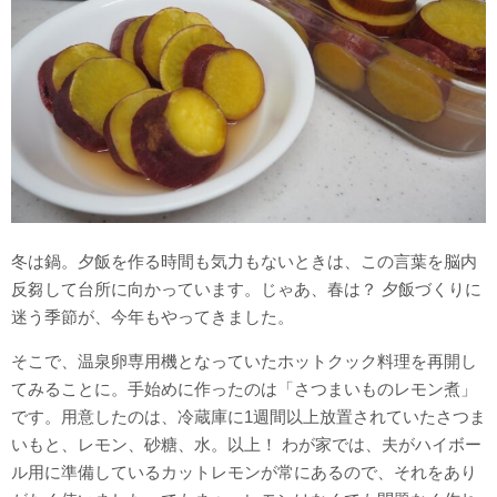
冬は鍋。夕飯を作る時間も気力もないときは、この言葉を脳内
反芻して台所に向かっています。じゃあ、春は？ 夕飯づくりに
迷う季節が、今年もやってきました。
そこで、温泉卵専用機となっていたホットクック料理を再開し
てみることに。手始めに作ったのは「さつまいものレモン煮」
です。用意したのは、冷蔵庫に1週間以上放置されていたさつま
いもと、レモン、砂糖、水。以上！ わが家では、夫がハイボー
ル用に準備しているカットレモンが常にあるので、それをあり