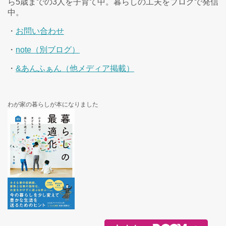
ら5歳までの3人を子育て中。暮らしの工夫をブログで発信
中。
・
お問い合わせ
・
note（別ブログ）
・
&あんふぁん（他メディア掲載）
わが家の暮らしが本になりました