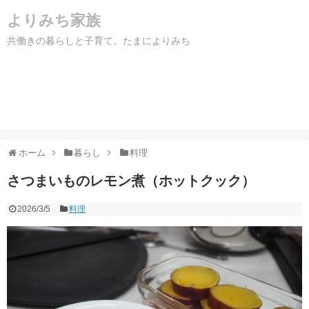
よりみち家族
共働きの暮らしと子育て。たまによりみち
ホーム
暮らし
料理
さつまいものレモン煮（ホットクック）
2026/3/5
料理