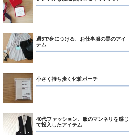
週5で身につける、お仕事服の黒のアイ
テム
小さく持ち歩く化粧ポーチ
40代ファッション、服のマンネリを感じ
て投入したアイテム