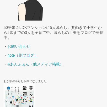
50平米２LDKマンションに5人暮らし。共働きで小学生か
ら5歳までの3人を子育て中。暮らしの工夫をブログで発信
中。
・
お問い合わせ
・
note（別ブログ）
・
&あんふぁん（他メディア掲載）
わが家の暮らしが本になりました