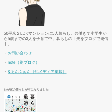
50平米２LDKマンションに5人暮らし。共働きで小学生か
ら5歳までの3人を子育て中。暮らしの工夫をブログで発信
中。
・
お問い合わせ
・
note（別ブログ）
・
&あんふぁん（他メディア掲載）
わが家の暮らしが本になりました