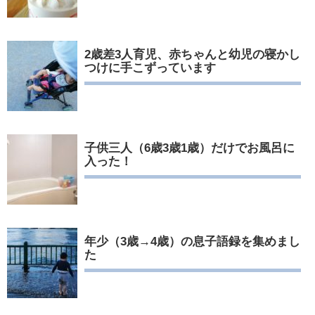
2歳差3人育児、赤ちゃんと幼児の寝かし
つけに手こずっています
子供三人（6歳3歳1歳）だけでお風呂に
入った！
年少（3歳→4歳）の息子語録を集めまし
た