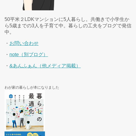
50平米２LDKマンションに5人暮らし。共働きで小学生か
ら5歳までの3人を子育て中。暮らしの工夫をブログで発信
中。
・
お問い合わせ
・
note（別ブログ）
・
&あんふぁん（他メディア掲載）
わが家の暮らしが本になりました