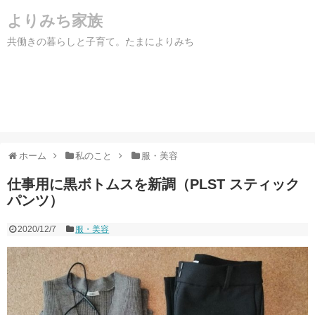
よりみち家族
共働きの暮らしと子育て。たまによりみち
ホーム
私のこと
服・美容
仕事用に黒ボトムスを新調（PLST スティック
パンツ）
2020/12/7
服・美容