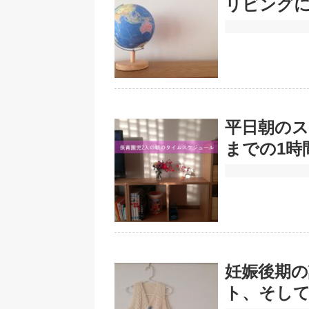
リビング
平日朝のス
までの1時
妊娠後期の
ト、そし