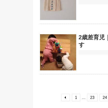
2歳差育児
す
1
…
23
24