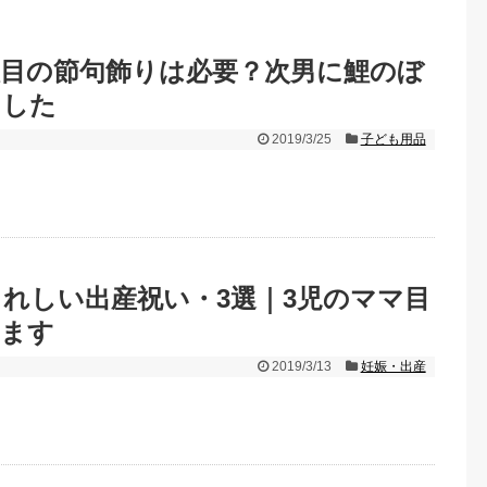
人目の節句飾りは必要？次男に鯉のぼ
ました
2019/3/25
子ども用品
れしい出産祝い・3選｜3児のママ目
します
2019/3/13
妊娠・出産