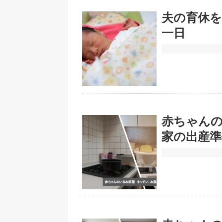
夫の育休を
一日
赤ちゃん
家の出産準