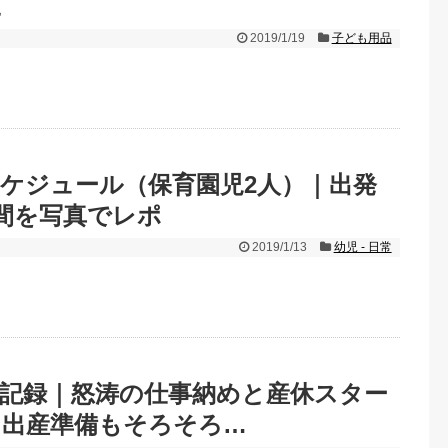
に
2019/1/19
子ども用品
ケジュール（保育園児2人）｜出発
間を写真でレポ
2019/1/13
幼児 - 日常
記録｜怒涛の仕事納めと産休スター
て出産準備もそろそろ…