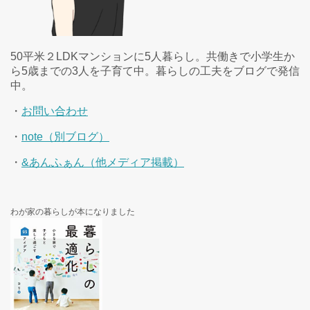
50平米２LDKマンションに5人暮らし。共働きで小学生か
ら5歳までの3人を子育て中。暮らしの工夫をブログで発信
中。
・
お問い合わせ
・
note（別ブログ）
・
&あんふぁん（他メディア掲載）
わが家の暮らしが本になりました