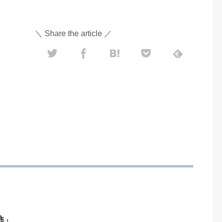
＼ Share the article ／
柿」