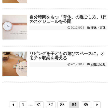
自分時間をもつ「育休」の過ごし方。1日
のスケジュールを公開
2017/9/24
産休・育休
リビングを子どもの遊びスペースに。オ
モチャ収納を考える
2017/9/17
部屋づくり
1
…
81
82
83
84
85