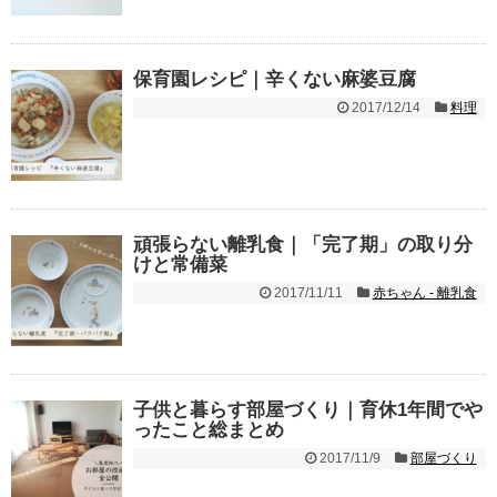
保育園レシピ｜辛くない麻婆豆腐
2017/12/14
料理
頑張らない離乳食｜「完了期」の取り分
けと常備菜
2017/11/11
赤ちゃん - 離乳食
子供と暮らす部屋づくり｜育休1年間でや
ったこと総まとめ
2017/11/9
部屋づくり