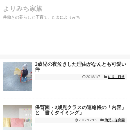
よりみち家族
共働きの暮らしと子育て。たまによりみち
3歳児の夜泣きした理由がなんとも可愛い
件
2018/1/7
幼児 - 日常
保育園・2歳児クラスの連絡帳の「内容」
と「書くタイミング」
2017/12/15
幼児 - 保育園