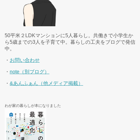
50平米２LDKマンションに5人暮らし。共働きで小学生か
ら5歳までの3人を子育て中。暮らしの工夫をブログで発信
中。
・
お問い合わせ
・
note（別ブログ）
・
&あんふぁん（他メディア掲載）
わが家の暮らしが本になりました