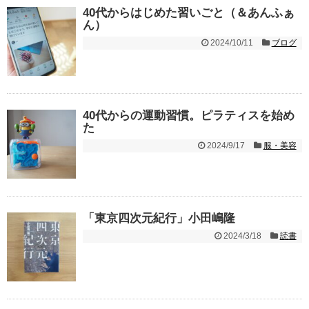
40代からはじめた習いごと（＆あんふぁ
ん）
2024/10/11
ブログ
40代からの運動習慣。ピラティスを始め
た
2024/9/17
服・美容
「東京四次元紀行」小田嶋隆
2024/3/18
読書